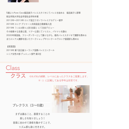
5歳よりAvec Coco福田純子バレエスタジオにてバレエを始める 福田純子に師事
明治学院大学社会学部社会学科卒業
2012年～2013年 ロシア国立ワガノワバレエアカデミー留学
2016年 ロシア·ブリヤート共和国国立歌劇場入団
2019年「くるみ割り人形(全幕)」にて主役デビュー
その他様々な全幕公演、ツアー公演にてソリスト、パドドゥを踊る
2020年帰国後、フリーダンサーとして踊りながら、都内バレエスタジオで講師を務める
またロシア人講師を招いたワークショップやコンクールでロシア語通訳も務める
【受賞歴】
2019年 第1回日露ユーラシア国際バレエコンクール
シニア女性の部 デュエット部門 第2位
Class
クラス
それぞれの経験、レベルにあったクラスをご提案します。
※（）に記載してある学年は目安です。
プレクラス（3〜6歳）
まずは踊ること、表現することの
楽しさを知りましょう！
音楽に合わせて身体を動かすことで、
リズム感も身に付きます。