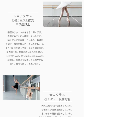
シニアクラス
◎週3回以上推奨
中学生以上
基礎やテクニックをさらに深く学び、
表現することにも挑戦していきます。
踊りでなにを表現したいのか、
基礎を
大切に、
踊りを豊かにしていきましょう。
またバレエを通して自分自身と向き合い、
努力の仕方、物事の取り組み方を考え、
向き合うこと、さらに乗り越えることを
経験し、心身ともに美しくしなやかに
強く、
育って欲しいと思います。
大人クラス
◎チケット受講可能
大人になってから始められた方、
昔習っていたけど再開したい方、
思いっきり身体を動かしたい方、