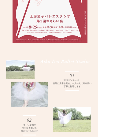
Aiko Doi Ballet Studio
01
現役ダンサーが、
​実際に見本を見せ、一人一人に寄り添い
丁寧に指導します
02
​美しい姿勢や
立ち振る舞いを
​身につけられます