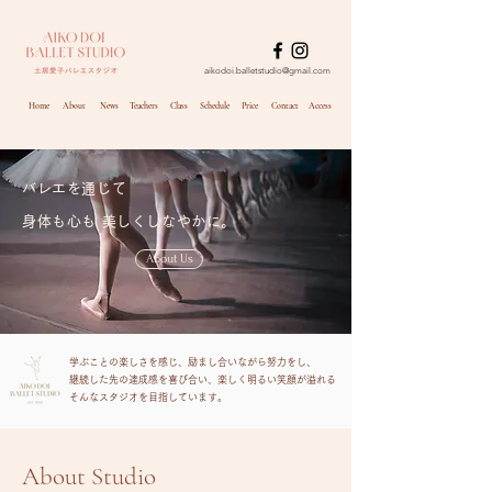
aikodoi.balletstudio@gmail.com
Home
About
News
Teachers
Class
Schedule
Price
Contact
Access
バレエを通じて
​身体も心も 美しくしなやかに。
About Us
学ぶことの楽しさを感じ、励まし合いながら努力をし、
継続した先の達成感を喜び合い、楽しく明るい笑顔が溢れる
​そんなスタジオを目指しています。
About Studio