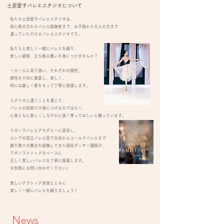
土居愛子バレエスタジオについて
私たち土居愛子バレエスタジオは、
初心者の方からバレエ経験者まで、
お子様から大人の方まで
通っていただける
バレエスタジオです。
私たちと楽しく一緒
にバレエを踊り、
美しい姿勢、立ち振る舞いを身につけませんか？
一人一人に寄り添い、それぞれの個性、
感性を大切に尊重し、楽しく、
時には厳しく愛をもって丁寧に指導します。
スタジオに通うことを通じて、
バレエの技術だけ身につけるのではなく、
心身ともに美しくしなやかに強く育ってほしいと
願っています。
ワガノワバレエアカデミーに留学し、
ロシアの国立バレエ団で主役からコールドバレエまで
踊り数々の舞台を経験してきた現役ダンサー講師が、
ワガノワメソッドをベースに
正しく美しいバレエを丁寧に指導します。
お気軽にお問い合わせください♪
​美しいクラシック音楽とともに
楽しく一緒にバレエを踊りましょう！
News