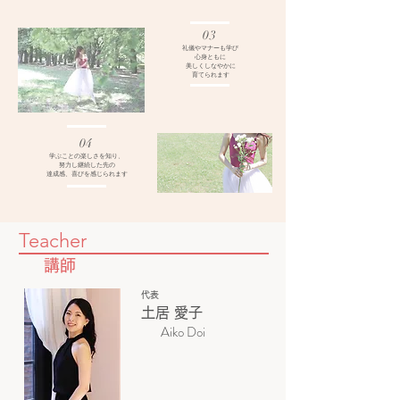
03
礼儀やマナーも学び
心身ともに
美しくしなやかに
​育てられます
04
学ぶことの楽しさを知り、
努力し継続した先の
​達成感、喜びを感じられます
Teacher
講師
代表
土居 愛子
Aiko Doi