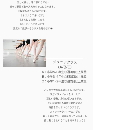
楽しく踊り、時に歌いながら♪
様々な要素を取り入れたクラスになります。
ご挨拶もきちんと学びます。
「おはようございます」
「よろしくお願いします」
「ありがとうございます」
元気なご挨拶からクラスを始めます☀︎
ジュニアクラス
（A/B/C）
A：小学5-6年生◎週3回以上推奨
B：小学3-4年生◎週3回以上推奨
C：小学1-2年生◎週2回以上推奨
バレエで大切な基礎を正しく学びます。
ワガノワメソッドをベースに
正しい姿勢、身体の使い方を学び、
どんな踊りにも柔軟に対応できる
身体を作っていくクラスです。
ストレッチやトレーニングも
取り入れながら、自分が思っているよりも
体は動く！ということを知りましょう！